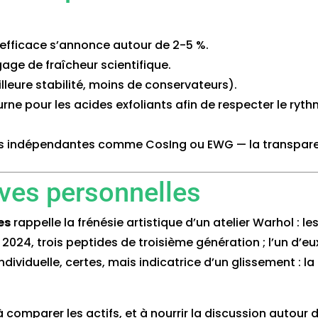
e efficace s’annonce autour de 2-5 %.
gage de fraîcheur scientifique.
illeure stabilité, moins de conservateurs).
turne pour les acides exfoliants afin de respecter le ry
ases indépendantes comme CosIng ou EWG — la transparenc
ives personnelles
es
rappelle la frénésie artistique d’un atelier Warhol : 
r 2024, trois peptides de troisième génération ; l’un d’e
iduelle, certes, mais indicatrice d’un glissement : la 
 à comparer les actifs, et à nourrir la discussion autou