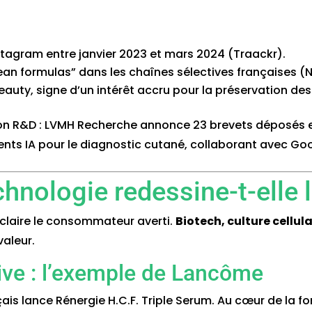
nstagram entre janvier 2023 et mars 2024 (Traackr).
ean formulas” dans les chaînes sélectives françaises (N
auty, signe d’un intérêt accru pour la préservation d
n R&D : LVMH Recherche annonce 23 brevets déposés en
ents IA pour le diagnostic cutané, collaborant avec Go
nologie redessine-t-elle l
éclaire le consommateur averti.
Biotech, culture cellul
valeur.
ive : l’exemple de Lancôme
s lance Rénergie H.C.F. Triple Serum. Au cœur de la form