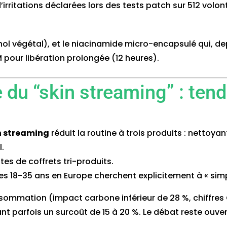
’irritations déclarées lors des tests patch sur 512 vo
nol végétal), et le niacinamide micro-encapsulé qui, de
 pour libération prolongée (12 heures).
e du “skin streaming” : tend
n streaming
réduit la routine à trois produits : nettoyant
.
es de coffrets tri-produits.
es 18-35 ans en Europe cherchent explicitement à « simpl
nsommation (impact carbone inférieur de 28 %, chiffres 
t parfois un surcoût de 15 à 20 %. Le débat reste ouver