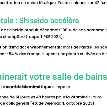
centration en acide férulique. Tests cliniques sur 42 f
étale : Shiseido accélère
e Shiseido produit désormais 100 % de son hamamelis vi
lte champêtre (rapport RSE 2024).
uction d’impact environnemental ; mais de l’autre, les s
hent : 54 % des Français jugent une plante cultivée en bi
inerait votre salle de bain
.
Le peptide biomimétique
s’impose.
nne de 14 jours vs 48 heures pour la vitamine C pure.
 de collagène III (étude Beiersdorf, octobre 2023).